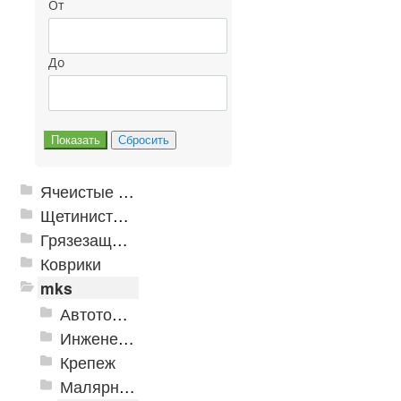
От
До
Ячеистые грязезащитные покрытия
Щетинистые покрытия
Грязезащитные, влаговпитывающие покрытия
Коврики
mks
Автотовары
Инженерная сантехника и инструменты
Крепеж
Малярно-штукатурные инструменты