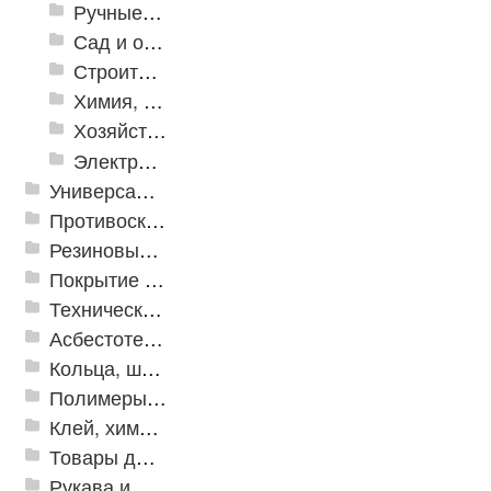
Ручные инструменты
Сад и огород
Строительная Химия и принадлежности
Химия, крепеж, СИЗ
Хозяйственные принадлежности
Электрика и свет
Универсальные модульные покрытия
Противоскользящая защита для лестниц, профили, ленты
Резиновые и ПВХ дорожки
Покрытие из резиновой крошки
Техническая резина
Асбестотехнические и теплоизоляционные материалы
Кольца, шайбы, манжеты
Полимеры и пластики
Клей, химия, сопутствующие товары
Товары для дома
Рукава и шланги промышленные