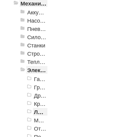
Механизированные инструменты
Аккумуляторный инструмент
Насосное оборудование
Пневматика
Силовое оборудование
Станки
Строительное оборудование
Тепло и клининговое оборудование (уборка)
Электроинструменты
Гайковерты (электро)
Граверы
Дрели
Краскопульты электрические
Лобзики
Миксеры (электро)
Отбойные молотки
Перфораторы