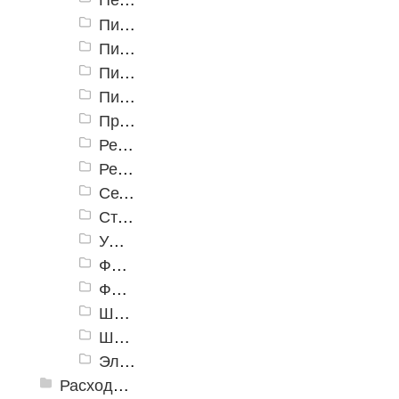
Пилы сабельные
Пилы торцовочные
Пилы цепные
Пилы циркулярные
Принадлежности к электроинструменту
Резчики по бетону
Реноваторы
Сетевые шуруповерты
Степлеры и ножницы
УШМ (болгарки)
Фены
Фрезеры
Шлифовальные машины
Штроборезы
Электрорубанки
Расходные инструменты