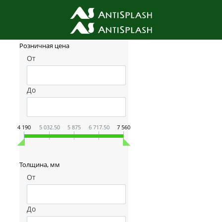
Фильтр товаров
Розничная цена
От
До
4 190
5 032.50
5 875
6 717.50
7 560
Толщина, мм
От
До