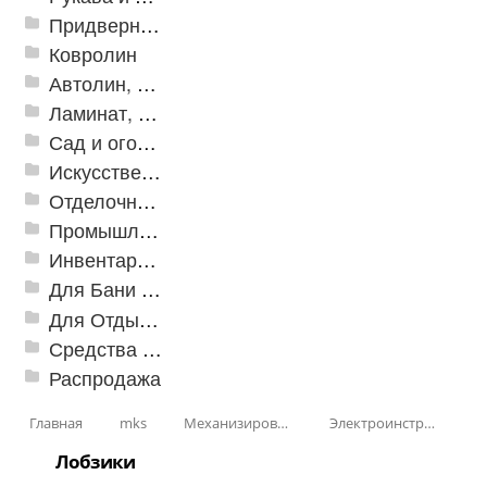
Придверные решетки
Ковролин
Автолин, Транслин, Линолеум
Ламинат, Кварцвиниловая плитка SPC
Сад и огород
Искусственная трава
Отделочные профили
Промышленный текстиль
Инвентарь для клининга
Для Бани и Сауны
Для Отдыха и Пикника
Средства от насекомых и садовых вредителей
Распродажа
Главная
mks
Механизированные инструменты
Электроинструменты
Лобзики