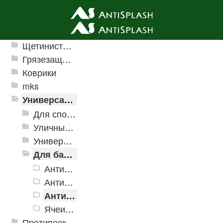
Ячеистые грязезащитные покрытия
Щетинистые покрытия
Грязезащитные, влаговпитывающие покрытия
Коврики
mks
Универсальные модульные покрытия
Для спортивных объектов
Уличные и грязезащитные покрытия
Универсальное напольное покрытие
Для бассейнов и аквапарков
Антискользящее дренажное покрытие Aqua
Антискользящее дренажное покрытие Aqua Marine
Антискользящее дренажное покрытие Aqua Stone
Ячеистые модульное покрытие Ultima
Противоскользящая защита для лестниц, профили, ленты