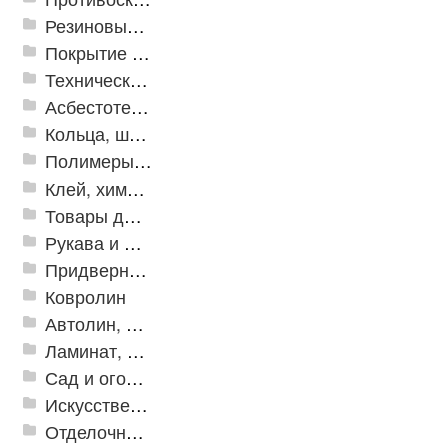
Резиновые и ПВХ дорожки
Покрытие из резиновой крошки
Техническая резина
Асбестотехнические и теплоизоляционные материалы
Кольца, шайбы, манжеты
Полимеры и пластики
Клей, химия, сопутствующие товары
Товары для дома
Рукава и шланги промышленные
Придверные решетки
Ковролин
Автолин, Транслин, Линолеум
Ламинат, Кварцвиниловая плитка SPC
Сад и огород
Искусственная трава
Отделочные профили