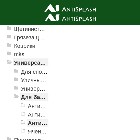
Ячеистые грязезащитные покрытия
Щетинистые покрытия
Грязезащитные, влаговпитывающие покрытия
Коврики
mks
Универсальные модульные покрытия
Для спортивных объектов
Уличные и грязезащитные покрытия
Универсальное напольное покрытие
Для бассейнов и аквапарков
Антискользящее дренажное покрытие Aqua
Антискользящее дренажное покрытие Aqua Marine
Антискользящее дренажное покрытие Aqua Stone
Ячеистые модульное покрытие Ultima
Противоскользящая защита для лестниц, профили, ленты