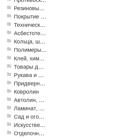
Резиновые и ПВХ дорожки
Покрытие из резиновой крошки
Техническая резина
Асбестотехнические и теплоизоляционные материалы
Кольца, шайбы, манжеты
Полимеры и пластики
Клей, химия, сопутствующие товары
Товары для дома
Рукава и шланги промышленные
Придверные решетки
Ковролин
Автолин, Транслин, Линолеум
Ламинат, Кварцвиниловая плитка SPC
Сад и огород
Искусственная трава
Отделочные профили