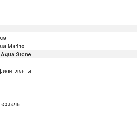
qua
ua Marine
Aqua Stone
фили, ленты
атериалы