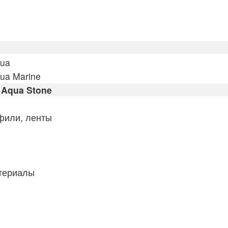
qua
ua Marine
Aqua Stone
фили, ленты
атериалы