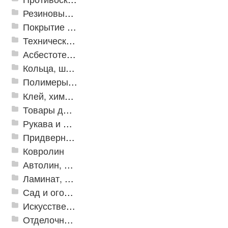
Резиновые и ПВХ дорожки
Покрытие из резиновой крошки
Техническая резина
Асбестотехнические и теплоизоляционные материалы
Кольца, шайбы, манжеты
Полимеры и пластики
Клей, химия, сопутствующие товары
Товары для дома
Рукава и шланги промышленные
Придверные решетки
Ковролин
Автолин, Транслин, Линолеум
Ламинат, Кварцвиниловая плитка SPC
Сад и огород
Искусственная трава
Отделочные профили