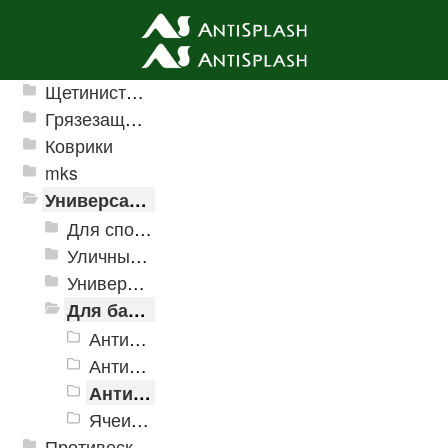
Ячеистые грязезащитные покрытия
Щетинистые покрытия
Грязезащитные, влаговпитывающие покрытия
Коврики
mks
Универсальные модульные покрытия
Для спортивных объектов
Уличные и грязезащитные покрытия
Универсальное напольное покрытие
Для бассейнов и аквапарков
Антискользящее дренажное покрытие Aqua
Антискользящее дренажное покрытие Aqua Marine
Антискользящее дренажное покрытие Aqua Stone
Ячеистые модульное покрытие Ultima
Противоскользящая защита для лестниц, профили, ленты