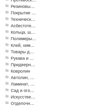
Резиновые и ПВХ дорожки
Покрытие из резиновой крошки
Техническая резина
Асбестотехнические и теплоизоляционные материалы
Кольца, шайбы, манжеты
Полимеры и пластики
Клей, химия, сопутствующие товары
Товары для дома
Рукава и шланги промышленные
Придверные решетки
Ковролин
Автолин, Транслин, Линолеум
Ламинат, Кварцвиниловая плитка SPC
Сад и огород
Искусственная трава
Отделочные профили