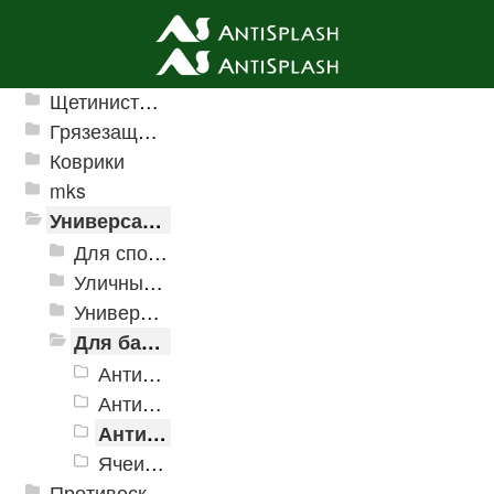
Ячеистые грязезащитные покрытия
Щетинистые покрытия
Грязезащитные, влаговпитывающие покрытия
Коврики
mks
Универсальные модульные покрытия
Для спортивных объектов
Уличные и грязезащитные покрытия
Универсальное напольное покрытие
Для бассейнов и аквапарков
Антискользящее дренажное покрытие Aqua
Антискользящее дренажное покрытие Aqua Marine
Антискользящее дренажное покрытие Aqua Stone
Ячеистые модульное покрытие Ultima
Противоскользящая защита для лестниц, профили, ленты