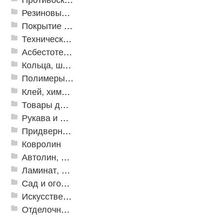
Резиновые и ПВХ дорожки
Покрытие из резиновой крошки
Техническая резина
Асбестотехнические и теплоизоляционные материалы
Кольца, шайбы, манжеты
Полимеры и пластики
Клей, химия, сопутствующие товары
Товары для дома
Рукава и шланги промышленные
Придверные решетки
Ковролин
Автолин, Транслин, Линолеум
Ламинат, Кварцвиниловая плитка SPC
Сад и огород
Искусственная трава
Отделочные профили