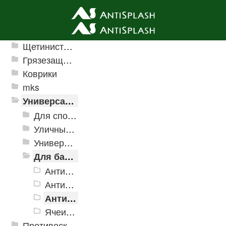
Ячеистые грязезащитные покрытия
Щетинистые покрытия
Грязезащитные, влаговпитывающие покрытия
Коврики
mks
Универсальные модульные покрытия
Для спортивных объектов
Уличные и грязезащитные покрытия
Универсальное напольное покрытие
Для бассейнов и аквапарков
Антискользящее дренажное покрытие Aqua
Антискользящее дренажное покрытие Aqua Marine
Антискользящее дренажное покрытие Aqua Stone
Ячеистые модульное покрытие Ultima
Противоскользящая защита для лестниц, профили, ленты