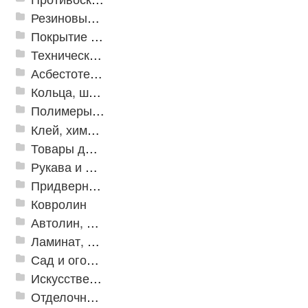
Резиновые и ПВХ дорожки
Покрытие из резиновой крошки
Техническая резина
Асбестотехнические и теплоизоляционные материалы
Кольца, шайбы, манжеты
Полимеры и пластики
Клей, химия, сопутствующие товары
Товары для дома
Рукава и шланги промышленные
Придверные решетки
Ковролин
Автолин, Транслин, Линолеум
Ламинат, Кварцвиниловая плитка SPC
Сад и огород
Искусственная трава
Отделочные профили