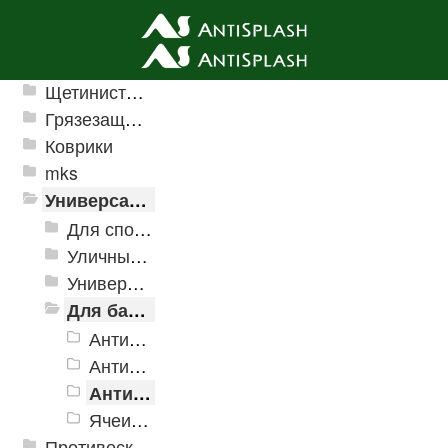
Ячеистые грязезащитные покрытия
Щетинистые покрытия
Грязезащитные, влаговпитывающие покрытия
Коврики
mks
Универсальные модульные покрытия
Для спортивных объектов
Уличные и грязезащитные покрытия
Универсальное напольное покрытие
Для бассейнов и аквапарков
Антискользящее дренажное покрытие Aqua
Антискользящее дренажное покрытие Aqua Marine
Антискользящее дренажное покрытие Aqua Stone
Ячеистые модульное покрытие Ultima
Противоскользящая защита для лестниц, профили, ленты