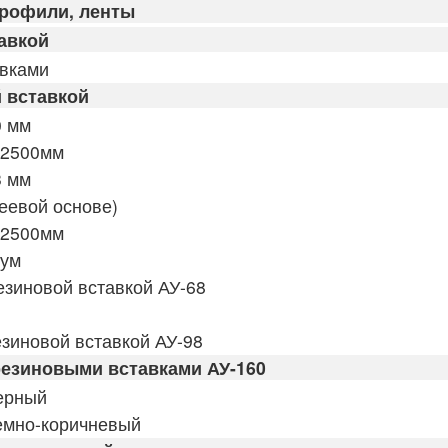
профили, ленты
авкой
авками
 вставкой
0 мм
 2500мм
3 мм
еевой основе)
 2500мм
иум
езиновой вставкой АУ-68
зиновой вставкой АУ-98
резиновыми вставками АУ-160
ерный
емно-коричневый