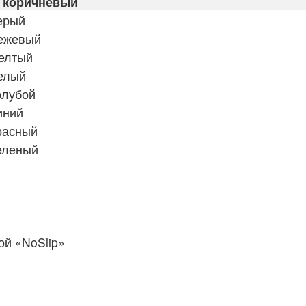
, коричневый
ерый
бежевый
желтый
елый
олубой
иний
расный
еленый
й «NoSlip»