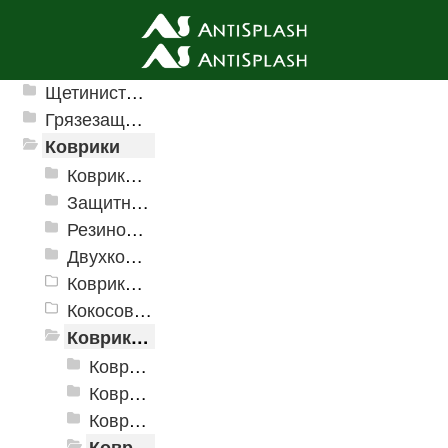
Ячеистые грязезащитные покрытия
Щетинистые покрытия
Грязезащитные, влаговпитывающие покрытия
Коврики
Коврики влаговпитывающие
Защитные коврики и лотки
Резиновые коврики
Двухкомпонентные коврики
Коврики на пенорезине
Кокосовые коврики
Коврики для ванн
Коврики для ванн «V-Line»
Коврики для ванн «V-Line», фотопечать
Коврики для ванн против скольжения
Коврики для ванной