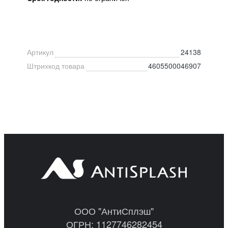
Артикул
24138
Штрихкод товара
4605500046907
ООО "АнтиСплэш"
ОГРН: 1127746282454