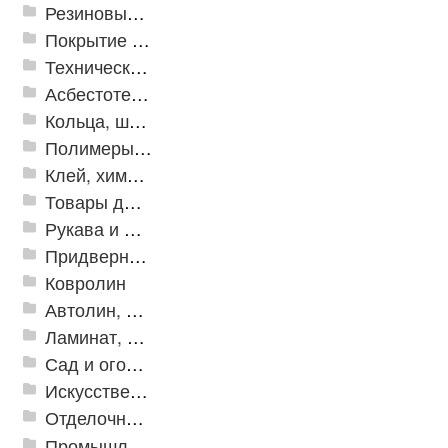
Резиновые и ПВХ дорожки
Покрытие из резиновой крошки
Техническая резина
Асбестотехнические и теплоизоляционные материалы
Кольца, шайбы, манжеты
Полимеры и пластики
Клей, химия, сопутствующие товары
Товары для дома
Рукава и шланги промышленные
Придверные решетки
Ковролин
Автолин, Транслин, Линолеум
Ламинат, Кварцвиниловая плитка SPC
Сад и огород
Искусственная трава
Отделочные профили
Промышленный текстиль