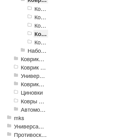
Коврик для ванной PP Лабиринт 2
Коврик Microfiber
Коврик Super Shaggy
Коврик для ванной "SPA"
Коврики для ванных комнат Varo
Набор ковриков
Коврики и дорожки пористые (Лапша)
Коврик флокированный
Универсальные коврики
Коврики хлопковые
Циновки
Ковры для детской
Автомобильные коврики
mks
Универсальные модульные покрытия
Противоскользящая защита для лестниц, профили, ленты