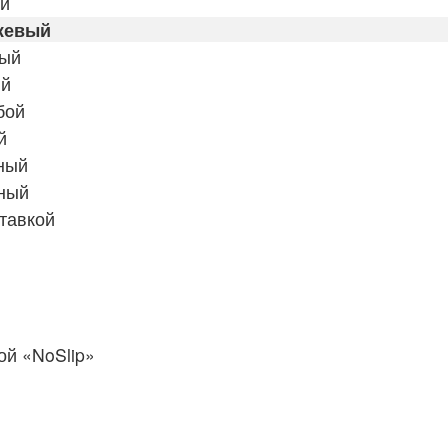
ый
жевый
тый
ый
бой
й
ный
ный
тавкой
й «NoSlip»