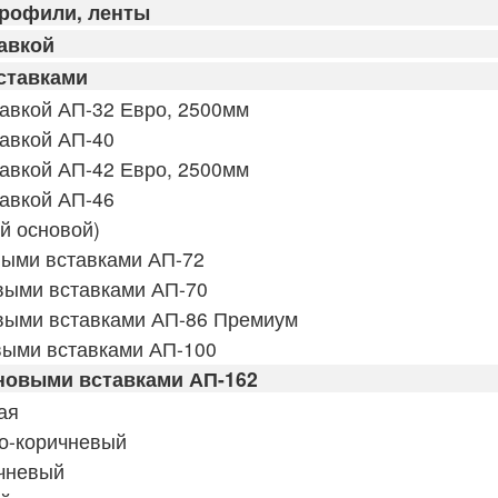
профили, ленты
авкой
ставками
авкой АП-32 Евро, 2500мм
авкой АП-40
авкой АП-42 Евро, 2500мм
авкой АП-46
й основой)
выми вставками АП-72
выми вставками АП-70
выми вставками АП-86 Премиум
выми вставками АП-100
новыми вставками АП-162
ая
о-коричневый
чневый