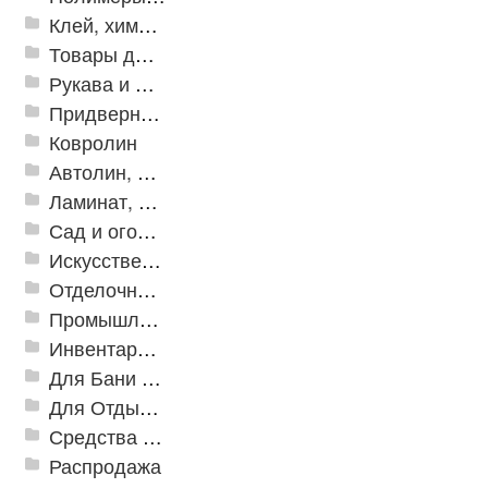
Клей, химия, сопутствующие товары
Товары для дома
Рукава и шланги промышленные
Придверные решетки
Ковролин
Автолин, Транслин, Линолеум
Ламинат, Кварцвиниловая плитка SPC
Сад и огород
Искусственная трава
Отделочные профили
Промышленный текстиль
Инвентарь для клининга
Для Бани и Сауны
Для Отдыха и Пикника
Средства от насекомых и садовых вредителей
Распродажа