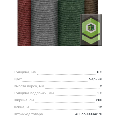
Толщина, мм
6.2
Цвет
Черный
Высота ворса, мм
5
Толщина подложки, мм
1.2
Ширина, см
200
Длина, м
15
Штрихкод товара
4605500034270