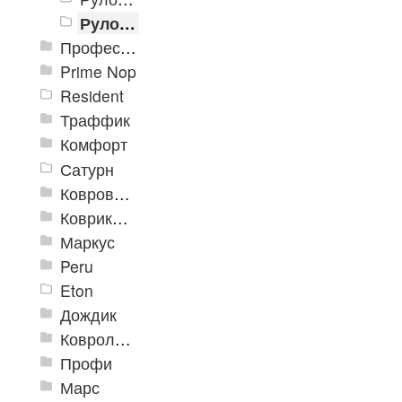
Рулон «Карелия» 2000 мм
Профессиональные грязезащитные ковры AntiSplash Carpet
Prime Nop
Resident
Траффик
Комфорт
Сатурн
Ковровое покрытие "Цикада"
Коврики «Heavy» на резиновой подложке
Маркус
Peru
Eton
Дождик
Ковролиновые дорожки «Rekord»
Профи
Марс