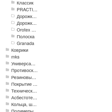
Классик
PRACTICAL
Дорожка влаговпитывающая Лидер XL
Дорожки «Фаворит»
Orotex GIN
Полоска
Granada
Коврики
mks
Универсальные модульные покрытия
Противоскользящая защита для лестниц, профили, ленты
Резиновые и ПВХ дорожки
Покрытие из резиновой крошки
Техническая резина
Асбестотехнические и теплоизоляционные материалы
Кольца, шайбы, манжеты
Полимеры и пластики