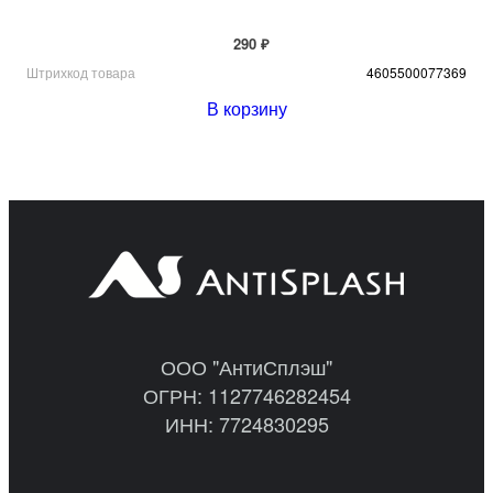
290 ₽
Штрихкод товара
4605500077369
В корзину
ООО "АнтиСплэш"
ОГРН: 1127746282454
ИНН: 7724830295