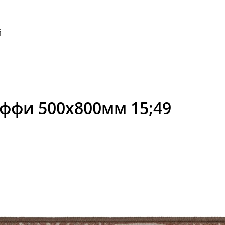
й
ффи 500x800мм 15;49