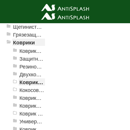
Ячеистые грязезащитные покрытия
Щетинистые покрытия
Грязезащитные, влаговпитывающие покрытия
Коврики
Коврики влаговпитывающие
Защитные коврики и лотки
Резиновые коврики
Двухкомпонентные коврики
Коврики на пенорезине
Кокосовые коврики
Коврики для ванн
Коврики и дорожки пористые (Лапша)
Коврик флокированный
Универсальные коврики
Коврики хлопковые