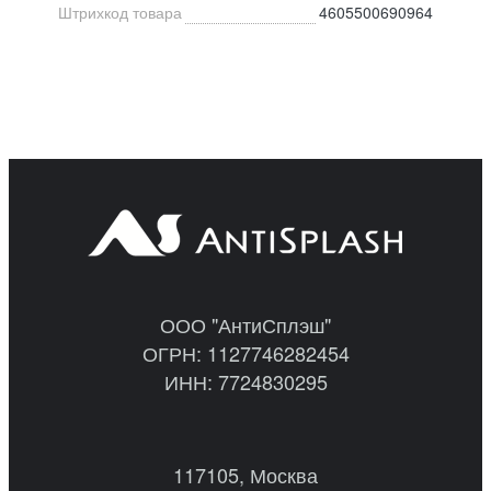
Штрихкод товара
4605500690964
ООО "АнтиСплэш"
ОГРН: 1127746282454
ИНН: 7724830295
117105, Москва