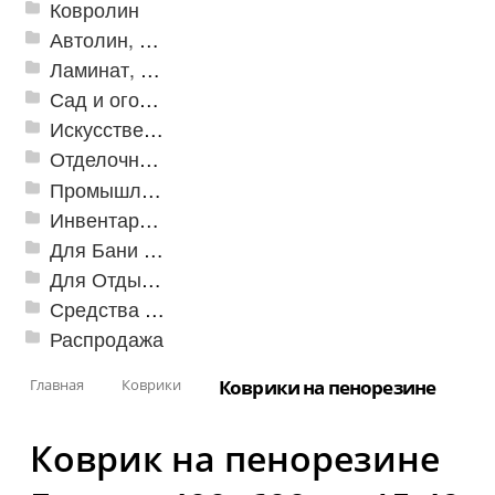
Ковролин
Автолин, Транслин, Линолеум
Ламинат, Кварцвиниловая плитка SPC
Сад и огород
Искусственная трава
Отделочные профили
Промышленный текстиль
Инвентарь для клининга
Для Бани и Сауны
Для Отдыха и Пикника
Средства от насекомых и садовых вредителей
Распродажа
Главная
Коврики
Коврики на пенорезине
Коврик на пенорезине