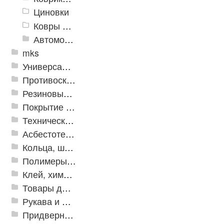
Циновки
Ковры для детской
Автомобильные коврики
mks
Универсальные модульные покрытия
Противоскользящая защита для лестниц, профили, ленты
Резиновые и ПВХ дорожки
Покрытие из резиновой крошки
Техническая резина
Асбестотехнические и теплоизоляционные материалы
Кольца, шайбы, манжеты
Полимеры и пластики
Клей, химия, сопутствующие товары
Товары для дома
Рукава и шланги промышленные
Придверные решетки