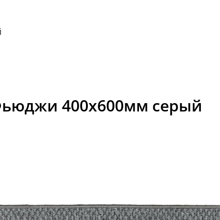
й
Фьюджи 400x600мм серый