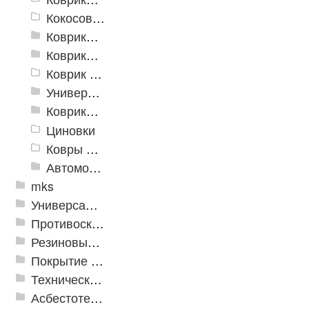
Кокосовые коврики
Коврики для ванн
Коврики и дорожки пористые (Лапша)
Коврик флокированный
Универсальные коврики
Коврики хлопковые
Циновки
Ковры для детской
Автомобильные коврики
mks
Универсальные модульные покрытия
Противоскользящая защита для лестниц, профили, ленты
Резиновые и ПВХ дорожки
Покрытие из резиновой крошки
Техническая резина
Асбестотехнические и теплоизоляционные материалы