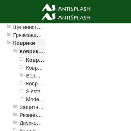
Ячеистые грязезащитные покрытия
Щетинистые покрытия
Грязезащитные, влаговпитывающие покрытия
Коврики
Коврики влаговпитывающие
Коврики влаговпитывающие Velur
Коврики влаговпитывающие "Hall"
Велюровые дорожки
Коврики Принтованные
Siesta
Modemo
Защитные коврики и лотки
Резиновые коврики
Двухкомпонентные коврики
Коврики на пенорезине