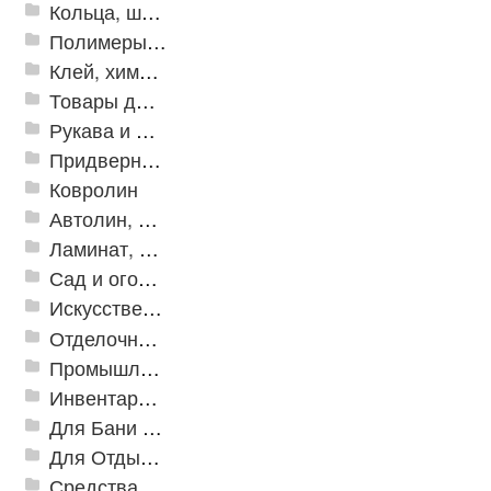
Кольца, шайбы, манжеты
Полимеры и пластики
Клей, химия, сопутствующие товары
Товары для дома
Рукава и шланги промышленные
Придверные решетки
Ковролин
Автолин, Транслин, Линолеум
Ламинат, Кварцвиниловая плитка SPC
Сад и огород
Искусственная трава
Отделочные профили
Промышленный текстиль
Инвентарь для клининга
Для Бани и Сауны
Для Отдыха и Пикника
Средства от насекомых и садовых вредителей