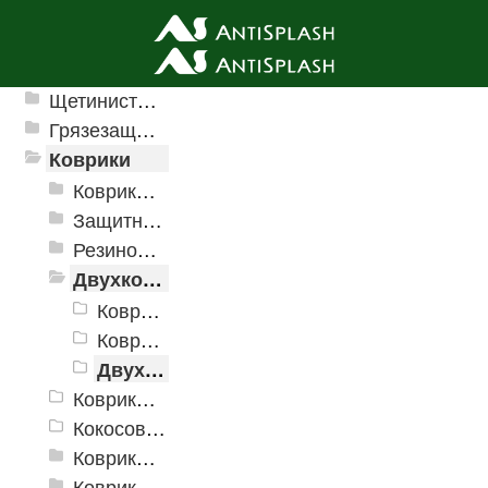
Ячеистые грязезащитные покрытия
Щетинистые покрытия
Грязезащитные, влаговпитывающие покрытия
Коврики
Коврики влаговпитывающие
Защитные коврики и лотки
Резиновые коврики
Двухкомпонентные коврики
Коврики "Greek"
Коврики "Комфорт"
Двухкомпонентные фигурные коврики
Коврики на пенорезине
Кокосовые коврики
Коврики для ванн
Коврики и дорожки пористые (Лапша)