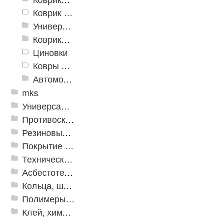
Коврик флокированный
Универсальные коврики
Коврики хлопковые
Циновки
Ковры для детской
Автомобильные коврики
mks
Универсальные модульные покрытия
Противоскользящая защита для лестниц, профили, ленты
Резиновые и ПВХ дорожки
Покрытие из резиновой крошки
Техническая резина
Асбестотехнические и теплоизоляционные материалы
Кольца, шайбы, манжеты
Полимеры и пластики
Клей, химия, сопутствующие товары