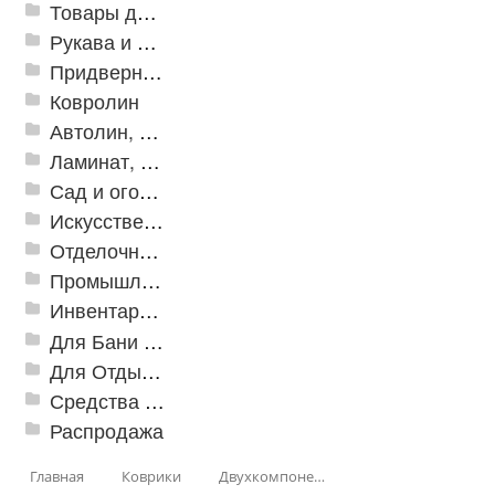
Товары для дома
Рукава и шланги промышленные
Придверные решетки
Ковролин
Автолин, Транслин, Линолеум
Ламинат, Кварцвиниловая плитка SPC
Сад и огород
Искусственная трава
Отделочные профили
Промышленный текстиль
Инвентарь для клининга
Для Бани и Сауны
Для Отдыха и Пикника
Средства от насекомых и садовых вредителей
Распродажа
Главная
Коврики
Двухкомпонентные коврики