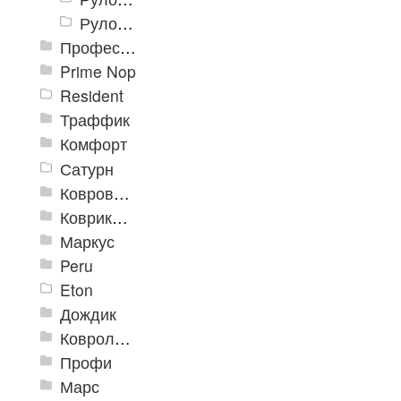
Рулон «Карелия» 2000 мм
Профессиональные грязезащитные ковры AntiSplash Carpet
Prime Nop
Resident
Траффик
Комфорт
Сатурн
Ковровое покрытие "Цикада"
Коврики «Heavy» на резиновой подложке
Маркус
Peru
Eton
Дождик
Ковролиновые дорожки «Rekord»
Профи
Марс