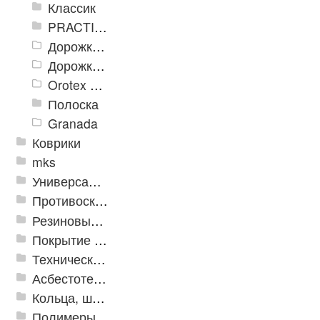
Классик
PRACTICAL
Дорожка влаговпитывающая Лидер XL
Дорожки «Фаворит»
Orotex GIN
Полоска
Granada
Коврики
mks
Универсальные модульные покрытия
Противоскользящая защита для лестниц, профили, ленты
Резиновые и ПВХ дорожки
Покрытие из резиновой крошки
Техническая резина
Асбестотехнические и теплоизоляционные материалы
Кольца, шайбы, манжеты
Полимеры и пластики