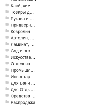
Клей, химия, сопутствующие товары
Товары для дома
Рукава и шланги промышленные
Придверные решетки
Ковролин
Автолин, Транслин, Линолеум
Ламинат, Кварцвиниловая плитка SPC
Сад и огород
Искусственная трава
Отделочные профили
Промышленный текстиль
Инвентарь для клининга
Для Бани и Сауны
Для Отдыха и Пикника
Средства от насекомых и садовых вредителей
Распродажа