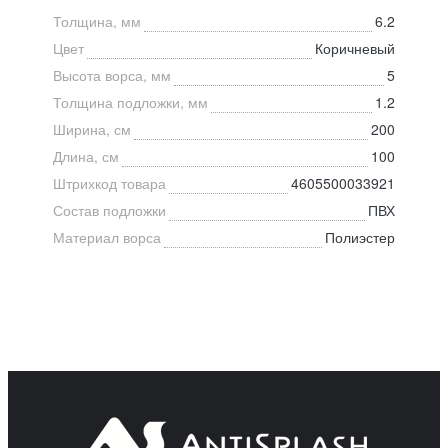
Толщина, мм
6.2
Цвет
Коричневый
Высота ворса, мм
5
Толщина подложки, мм
1.2
Ширина, см
200
Длина, см
100
Штрихкод товара
4605500033921
Состав подложки
ПВХ
Материал ворса
Полиэстер