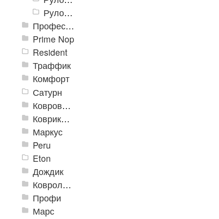
Рулон «Карелия» 2000 мм
Профессиональные грязезащитные ковры AntiSplash Carpet
Prime Nop
Resident
Траффик
Комфорт
Сатурн
Ковровое покрытие "Цикада"
Коврики «Heavy» на резиновой подложке
Маркус
Peru
Eton
Дождик
Ковролиновые дорожки «Rekord»
Профи
Марс