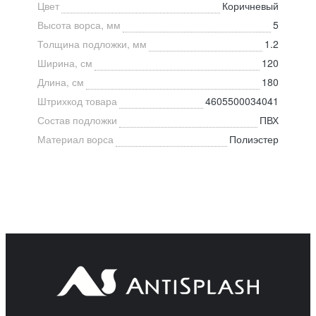
Цвет
Коричневый
Высота ворса, мм
5
Толщина подложки, мм
1.2
Ширина, см
120
Длина, см
180
Штрихкод товара
4605500034041
Состав подложки
ПВХ
Материал ворса
Полиэстер