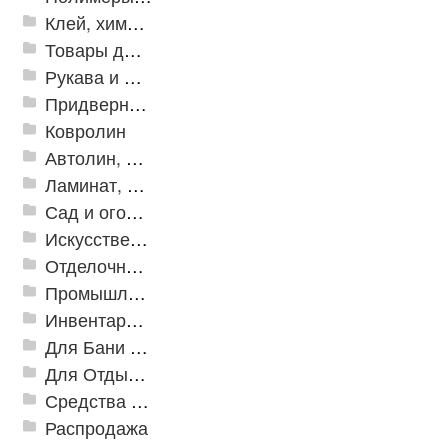
Клей, химия, сопутствующие товары
Товары для дома
Рукава и шланги промышленные
Придверные решетки
Ковролин
Автолин, Транслин, Линолеум
Ламинат, Кварцвиниловая плитка SPC
Сад и огород
Искусственная трава
Отделочные профили
Промышленный текстиль
Инвентарь для клининга
Для Бани и Сауны
Для Отдыха и Пикника
Средства от насекомых и садовых вредителей
Распродажа