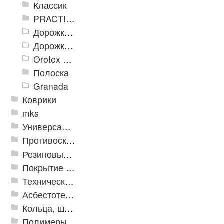
Классик
PRACTICAL
Дорожка влаговпитывающая Лидер XL
Дорожки «Фаворит»
Orotex GIN
Полоска
Granada
Коврики
mks
Универсальные модульные покрытия
Противоскользящая защита для лестниц, профили, ленты
Резиновые и ПВХ дорожки
Покрытие из резиновой крошки
Техническая резина
Асбестотехнические и теплоизоляционные материалы
Кольца, шайбы, манжеты
Полимеры и пластики