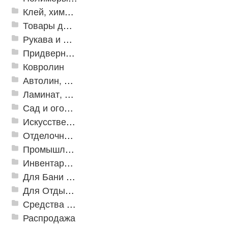
Клей, химия, сопутствующие товары
Товары для дома
Рукава и шланги промышленные
Придверные решетки
Ковролин
Автолин, Транслин, Линолеум
Ламинат, Кварцвиниловая плитка SPC
Сад и огород
Искусственная трава
Отделочные профили
Промышленный текстиль
Инвентарь для клининга
Для Бани и Сауны
Для Отдыха и Пикника
Средства от насекомых и садовых вредителей
Распродажа