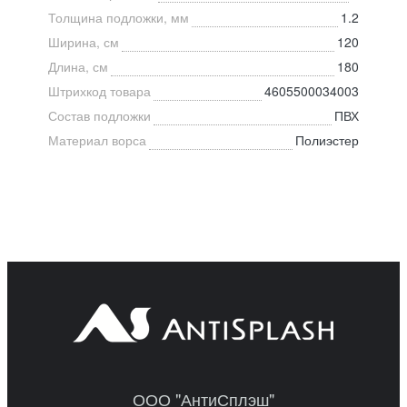
Толщина подложки, мм
1.2
Ширина, см
120
Длина, см
180
Штрихкод товара
4605500034003
Состав подложки
ПВХ
Материал ворса
Полиэстер
ООО "АнтиСплэш"