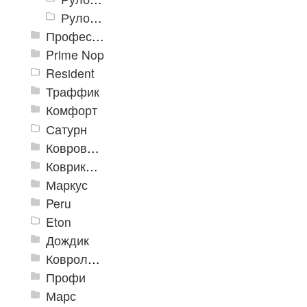
Рулон «Карелия» 2000 мм
Профессиональные грязезащитные ковры AntiSplash Carpet
Prime Nop
Resident
Траффик
Комфорт
Сатурн
Ковровое покрытие "Цикада"
Коврики «Heavy» на резиновой подложке
Маркус
Peru
Eton
Дождик
Ковролиновые дорожки «Rekord»
Профи
Марс