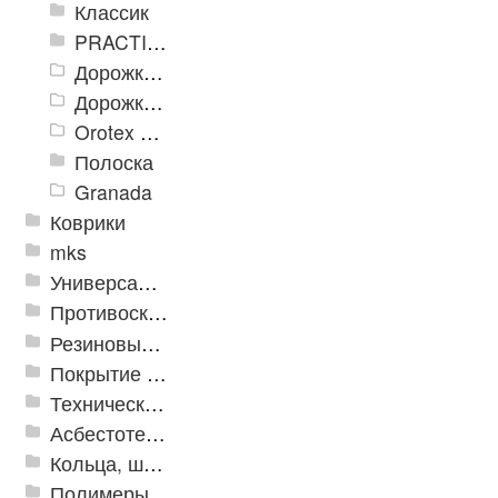
Классик
PRACTICAL
Дорожка влаговпитывающая Лидер XL
Дорожки «Фаворит»
Orotex GIN
Полоска
Granada
Коврики
mks
Универсальные модульные покрытия
Противоскользящая защита для лестниц, профили, ленты
Резиновые и ПВХ дорожки
Покрытие из резиновой крошки
Техническая резина
Асбестотехнические и теплоизоляционные материалы
Кольца, шайбы, манжеты
Полимеры и пластики