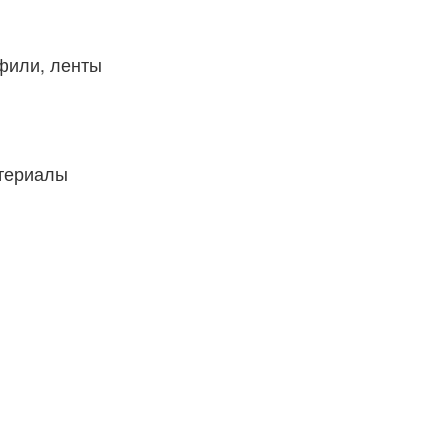
фили, ленты
атериалы