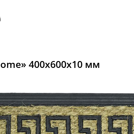
й
come» 400x600x10 мм