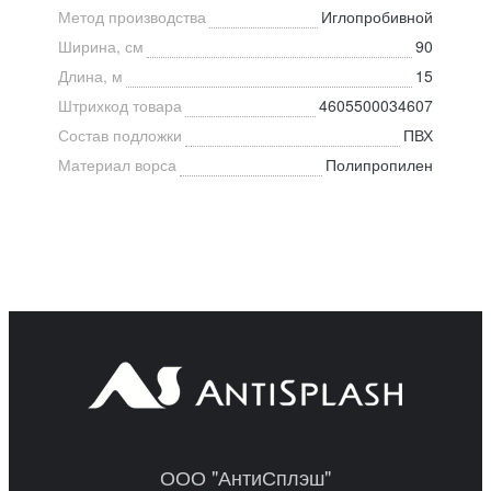
Метод производства
Иглопробивной
Ширина, см
90
Длина, м
15
Штрихкод товара
4605500034607
Состав подложки
ПВХ
Материал ворса
Полипропилен
ООО "АнтиСплэш"