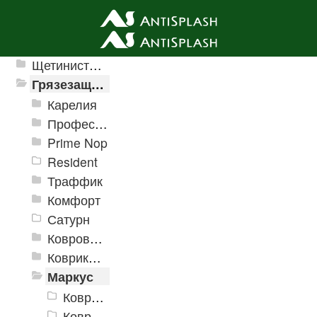
Ячеистые грязезащитные покрытия
Щетинистые покрытия
Грязезащитные, влаговпитывающие покрытия
Карелия
Профессиональные грязезащитные ковры AntiSplash Carpet
Prime Nop
Resident
Траффик
Комфорт
Сатурн
Ковровое покрытие "Цикада"
Коврики «Heavy» на резиновой подложке
Маркус
Коврики «Маркус» 400x600 мм
Коврики «Маркус» 450x750 мм