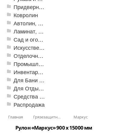
Придверные решетки
Ковролин
Автолин, Транслин, Линолеум
Ламинат, Кварцвиниловая плитка SPC
Сад и огород
Искусственная трава
Отделочные профили
Промышленный текстиль
Инвентарь для клининга
Для Бани и Сауны
Для Отдыха и Пикника
Средства от насекомых и садовых вредителей
Распродажа
Главная
Грязезащитные, влаговпитывающие покрытия
Маркус
Рулон «Маркус» 900 х 15000 мм