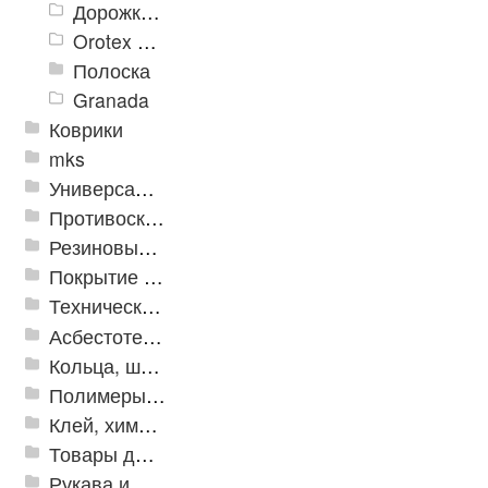
Дорожки «Фаворит»
Orotex GIN
Полоска
Granada
Коврики
mks
Универсальные модульные покрытия
Противоскользящая защита для лестниц, профили, ленты
Резиновые и ПВХ дорожки
Покрытие из резиновой крошки
Техническая резина
Асбестотехнические и теплоизоляционные материалы
Кольца, шайбы, манжеты
Полимеры и пластики
Клей, химия, сопутствующие товары
Товары для дома
Рукава и шланги промышленные