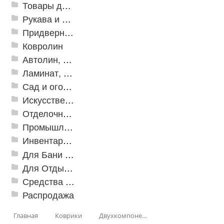
Товары для дома
Рукава и шланги промышленные
Придверные решетки
Ковролин
Автолин, Транслин, Линолеум
Ламинат, Кварцвиниловая плитка SPC
Сад и огород
Искусственная трава
Отделочные профили
Промышленный текстиль
Инвентарь для клининга
Для Бани и Сауны
Для Отдыха и Пикника
Средства от насекомых и садовых вредителей
Распродажа
Главная
Коврики
Двухкомпонентные коврики