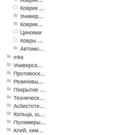
Коврик флокированный
Универсальные коврики
Коврики хлопковые
Циновки
Ковры для детской
Автомобильные коврики
mks
Универсальные модульные покрытия
Противоскользящая защита для лестниц, профили, ленты
Резиновые и ПВХ дорожки
Покрытие из резиновой крошки
Техническая резина
Асбестотехнические и теплоизоляционные материалы
Кольца, шайбы, манжеты
Полимеры и пластики
Клей, химия, сопутствующие товары