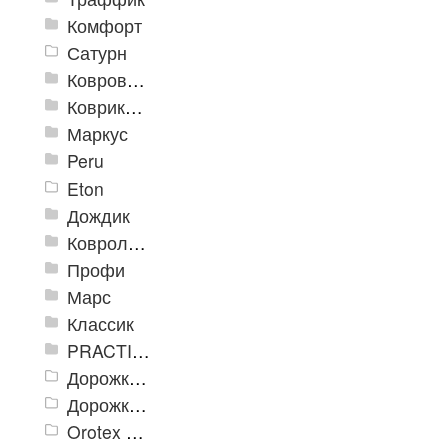
Комфорт
Сатурн
Ковровое покрытие "Цикада"
Коврики «Heavy» на резиновой подложке
Маркус
Peru
Eton
Дождик
Ковролиновые дорожки «Rekord»
Профи
Марс
Классик
PRACTICAL
Дорожка влаговпитывающая Лидер XL
Дорожки «Фаворит»
Orotex GIN