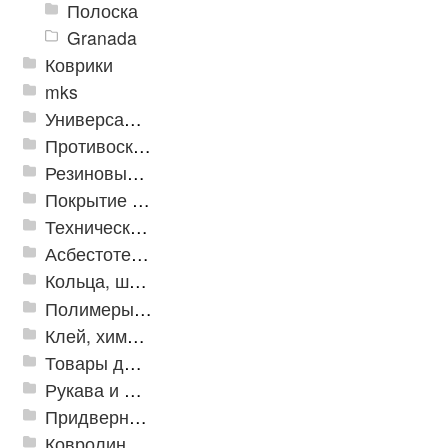
Полоска
Granada
Коврики
mks
Универсальные модульные покрытия
Противоскользящая защита для лестниц, профили, ленты
Резиновые и ПВХ дорожки
Покрытие из резиновой крошки
Техническая резина
Асбестотехнические и теплоизоляционные материалы
Кольца, шайбы, манжеты
Полимеры и пластики
Клей, химия, сопутствующие товары
Товары для дома
Рукава и шланги промышленные
Придверные решетки
Ковролин