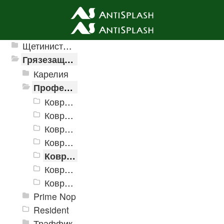
Ячеистые грязезащитные покрытия
Щетинистые покрытия
Грязезащитные, влаговпитывающие покрытия
Карелия
Профессиональные грязезащитные ковры AntiSplash Carpet
Ковры "AntiSplash Carpet" 400x600мм
Ковры "AntiSplash Carpet" 600x900мм
Ковры "AntiSplash Carpet" 900x1200мм
Ковры "AntiSplash Carpet" 850x1500мм
Ковры "AntiSplash Carpet" 1150x2000мм
Ковры "AntiSplash Carpet" 1500x3000мм
Ковры "AntiSplash Carpet" на заказ
Prime Nop
Resident
Траффик