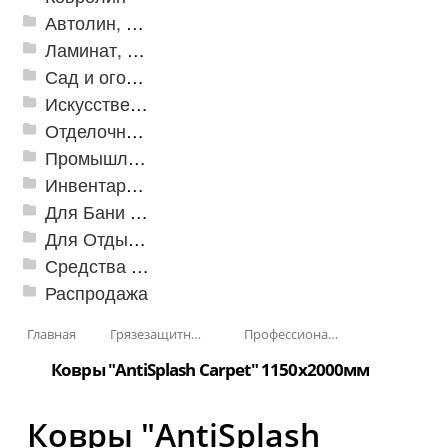
Автолин, Транслин, Линолеум
Ламинат, Кварцвиниловая плитка SPC
Сад и огород
Искусственная трава
Отделочные профили
Промышленный текстиль
Инвентарь для клининга
Для Бани и Сауны
Для Отдыха и Пикника
Средства от насекомых и садовых вредителей
Распродажа
Главная
Грязезащитные, влаговпитывающие покрытия
Профессиональные грязезащитные ковры AntiSplash Carpet
Ковры "AntiSplash Carpet" 1150x2000мм
Ковры "AntiSplash