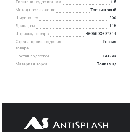
Толщина подложки, мм
1.5
Метод производства
Тафтинговый
Ширина, см
200
Длина, см
115
Штрихкод товара
4605500697314
Страна происхождения
Россия
товара
Состав подложки
Резина
Материал ворса
Полиамид