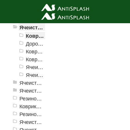
Ячеистые грязезащитные покрытия
Ячеистые грязезащитные покрытия «Домино»
Коврик резиновый с отверстиями «Домино»
Дорожка Домино
Коврик ячеистый "Домино тип 2"
Коврик "Домино полукруг"
Ячеистые коврики "Net"
Ячеистый корвик "Супер Домино"
Ячеистое модульное покрытие «Прима» (Антикаблук)
Ячеистые грязезащитные покрытия «Змейка» (Zig-Zag)
Резиновые коврики и дорожки «Restorant»
Коврики PinMat Волна
Резиновые коврики Шашки
Ячеистое модульное грязезащитное покрытие «Optima Duos»
Ячеистые коврик дорожка «Шашки»