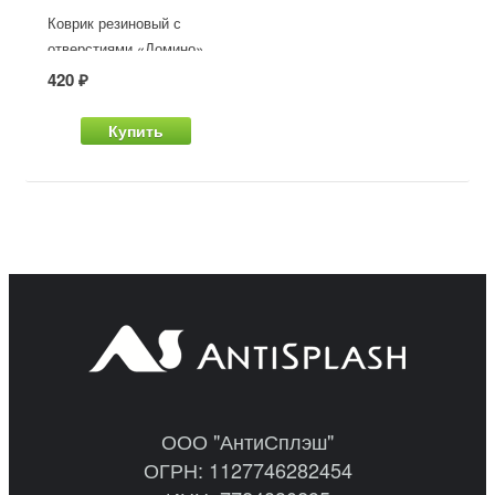
Коврик резиновый с
отверстиями «Домино»
400 х 600 х 22 мм
420 ₽
Купить
ООО "АнтиСплэш"
ОГРН: 1127746282454