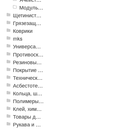
Модульное напольное покрытие "Грязезащитные Соты"
Щетинистые покрытия
Грязезащитные, влаговпитывающие покрытия
Коврики
mks
Универсальные модульные покрытия
Противоскользящая защита для лестниц, профили, ленты
Резиновые и ПВХ дорожки
Покрытие из резиновой крошки
Техническая резина
Асбестотехнические и теплоизоляционные материалы
Кольца, шайбы, манжеты
Полимеры и пластики
Клей, химия, сопутствующие товары
Товары для дома
Рукава и шланги промышленные