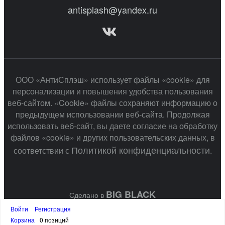
antisplash@yandex.ru
ООО «АнтиСплэш» использует файлы «cookie» для
персонализации и повышения удобства пользования
веб-сайтом. «Cookie» файлы сохраняют информацию о
предыдущем использовании веб-сайта. Продолжая
использовать веб-сайт, вы даете согласие на обработку
файлов «cookie» и других пользовательских данных, в
Политикой конфиденциальности
соответствии с
.
BIG BLACK
Сделано в
Войти
Регистрация
Корзина
0 позиций