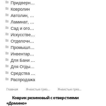
Придверные решетки
Ковролин
Автолин, Транслин, Линолеум
Ламинат, Кварцвиниловая плитка SPC
Сад и огород
Искусственная трава
Отделочные профили
Промышленный текстиль
Инвентарь для клининга
Для Бани и Сауны
Для Отдыха и Пикника
Средства от насекомых и садовых вредителей
Распродажа
Главная
Ячеистые грязезащитные покрытия
Ячеистые грязезащитные покрытия «Домино»
Коврик резиновый с отверстиями
«Домино»