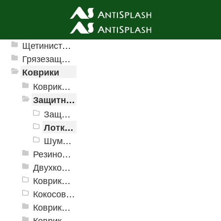
Ячеистые грязезащитные покрытия
Щетинистые покрытия
Грязезащитные, влаговпитывающие покрытия
Коврики
Коврики влаговпитывающие
Защитные коврики и лотки
Защитный коврик на стол
Лотки для обуви
Шумопоглощающие коврики
Резиновые коврики
Двухкомпонентные коврики
Коврики на пенорезине
Кокосовые коврики
Коврики для ванн
Коврики и дорожки пористые (Лапша)