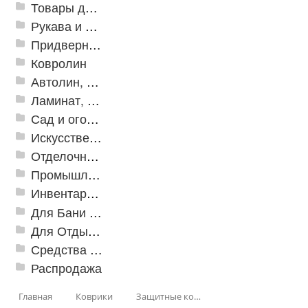
Товары для дома
Рукава и шланги промышленные
Придверные решетки
Ковролин
Автолин, Транслин, Линолеум
Ламинат, Кварцвиниловая плитка SPC
Сад и огород
Искусственная трава
Отделочные профили
Промышленный текстиль
Инвентарь для клининга
Для Бани и Сауны
Для Отдыха и Пикника
Средства от насекомых и садовых вредителей
Распродажа
Главная
Коврики
Защитные коврики и лотки