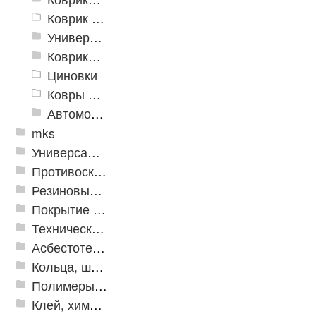
Коврик флокированный
Универсальные коврики
Коврики хлопковые
Циновки
Ковры для детской
Автомобильные коврики
mks
Универсальные модульные покрытия
Противоскользящая защита для лестниц, профили, ленты
Резиновые и ПВХ дорожки
Покрытие из резиновой крошки
Техническая резина
Асбестотехнические и теплоизоляционные материалы
Кольца, шайбы, манжеты
Полимеры и пластики
Клей, химия, сопутствующие товары