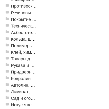
Противоскользящая защита для лестниц, профили, ленты
Резиновые и ПВХ дорожки
Покрытие из резиновой крошки
Техническая резина
Асбестотехнические и теплоизоляционные материалы
Кольца, шайбы, манжеты
Полимеры и пластики
Клей, химия, сопутствующие товары
Товары для дома
Рукава и шланги промышленные
Придверные решетки
Ковролин
Автолин, Транслин, Линолеум
Ламинат, Кварцвиниловая плитка SPC
Сад и огород
Искусственная трава