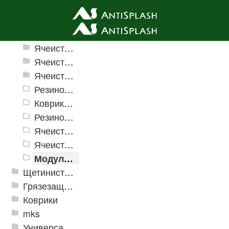
Ячеистые грязезащитные покрытия
Ячеистые грязезащитные покрытия «Домино»
Ячеистое модульное покрытие «Прима» (Антикаблук)
Ячеистые грязезащитные покрытия «Змейка» (Zig-Zag)
Резиновые коврики и дорожки «Restorant»
Коврики PinMat Волна
Резиновые коврики Шашки
Ячеистое модульное грязезащитное покрытие «Optima Duos»
Ячеистые коврик дорожка «Шашки»
Модульное напольное покрытие "Грязезащитные Соты"
Щетинистые покрытия
Грязезащитные, влаговпитывающие покрытия
Коврики
mks
Универсальные модульные покрытия