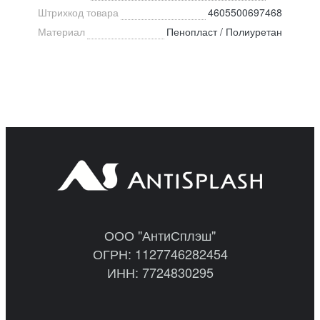
Штрихкод товара
4605500697468
Материал
Пенопласт / Полиуретан
ООО "АнтиСплэш"
ОГРН: 1127746282454
ИНН: 7724830295