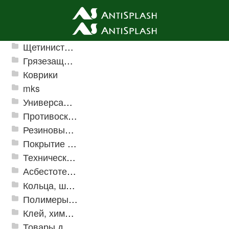
Ячеистые грязезащитные покрытия
Щетинистые покрытия
Грязезащитные, влаговпитывающие покрытия
Коврики
mks
Универсальные модульные покрытия
Противоскользящая защита для лестниц, профили, ленты
Резиновые и ПВХ дорожки
Покрытие из резиновой крошки
Техническая резина
Асбестотехнические и теплоизоляционные материалы
Кольца, шайбы, манжеты
Полимеры и пластики
Клей, химия, сопутствующие товары
Товары для дома