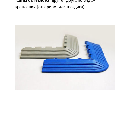
Канты отличаются друг от друга по видам
креплений (отверстия или гвоздики)