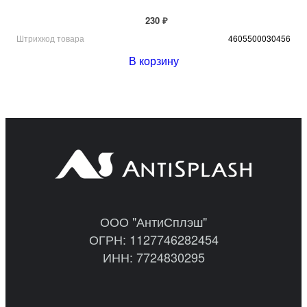
230 ₽
Штрихкод товара
4605500030456
В корзину
ООО "АнтиСплэш"
ОГРН: 1127746282454
ИНН: 7724830295