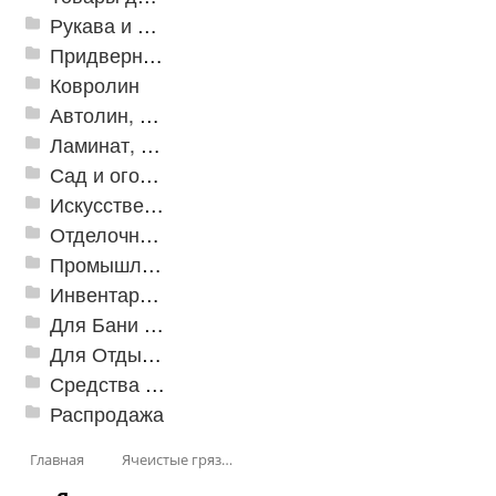
Рукава и шланги промышленные
Придверные решетки
Ковролин
Автолин, Транслин, Линолеум
Ламинат, Кварцвиниловая плитка SPC
Сад и огород
Искусственная трава
Отделочные профили
Промышленный текстиль
Инвентарь для клининга
Для Бани и Сауны
Для Отдыха и Пикника
Средства от насекомых и садовых вредителей
Распродажа
Главная
Ячеистые грязезащитные покрытия