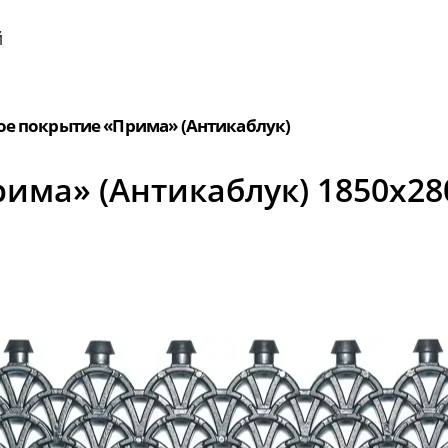
й
ое покрытие «Прима» (Антикаблук)
рима» (Антикаблук) 1850x2