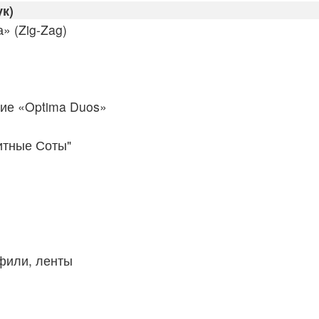
к)
» (Zig-Zag)
ие «Optima Duos»
итные Соты"
фили, ленты