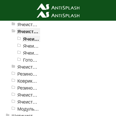
Ячеистые грязезащитные покрытия
Ячеистые грязезащитные покрытия «Домино»
Ячеистое модульное покрытие «Прима» (Антикаблук)
Ячеистое модульное покрытие «Прима» (Антикаблук), 10 мм
Ячеистое модульное покрытие «Прима» (Антикаблук), 14 мм
Ячеистое модульное покрытие «Прима» (Антикаблук), 20 мм
Готовое покрытие «Прима» (Антикаблук)
Ячеистые грязезащитные покрытия «Змейка» (Zig-Zag)
Резиновые коврики и дорожки «Restorant»
Коврики PinMat Волна
Резиновые коврики Шашки
Ячеистое модульное грязезащитное покрытие «Optima Duos»
Ячеистые коврик дорожка «Шашки»
Модульное напольное покрытие "Грязезащитные Соты"
Щетинистые покрытия