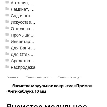
Автолин, Транслин, Линолеум
Ламинат, Кварцвиниловая плитка SPC
Сад и огород
Искусственная трава
Отделочные профили
Промышленный текстиль
Инвентарь для клининга
Для Бани и Сауны
Для Отдыха и Пикника
Средства от насекомых и садовых вредителей
Распродажа
Главная
Ячеистые грязезащитные покрытия
Ячеистое модульное покрытие «Прима» (Антикаблук)
Ячеистое модульное покрытие «Прима»
(Антикаблук), 10 мм
Ячеистое модульное