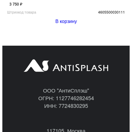
3 750 ₽
Штрихкод товара
4605500030111
В корзину
ООО "АнтиСплэш"
ОГРН: 1127746282454
ИНН: 7724830295
117105, Москва