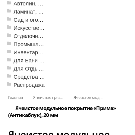
Автолин, Транслин, Линолеум
Ламинат, Кварцвиниловая плитка SPC
Сад и огород
Искусственная трава
Отделочные профили
Промышленный текстиль
Инвентарь для клининга
Для Бани и Сауны
Для Отдыха и Пикника
Средства от насекомых и садовых вредителей
Распродажа
Главная
Ячеистые грязезащитные покрытия
Ячеистое модульное покрытие «Прима» (Антикаблук)
Ячеистое модульное покрытие «Прима»
(Антикаблук), 20 мм
Ячеистое модульное