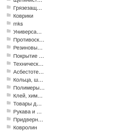
Грязезащитные, влаговпитывающие покрытия
Коврики
mks
Универсальные модульные покрытия
Противоскользящая защита для лестниц, профили, ленты
Резиновые и ПВХ дорожки
Покрытие из резиновой крошки
Техническая резина
Асбестотехнические и теплоизоляционные материалы
Кольца, шайбы, манжеты
Полимеры и пластики
Клей, химия, сопутствующие товары
Товары для дома
Рукава и шланги промышленные
Придверные решетки
Ковролин