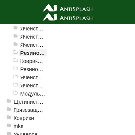
Ячеистые грязезащитные покрытия
Ячеистые грязезащитные покрытия «Домино»
Ячеистое модульное покрытие «Прима» (Антикаблук)
Ячеистые грязезащитные покрытия «Змейка» (Zig-Zag)
Резиновые коврики и дорожки «Restorant»
Коврики PinMat Волна
Резиновые коврики Шашки
Ячеистое модульное грязезащитное покрытие «Optima Duos»
Ячеистые коврик дорожка «Шашки»
Модульное напольное покрытие "Грязезащитные Соты"
Щетинистые покрытия
Грязезащитные, влаговпитывающие покрытия
Коврики
mks
Универсальные модульные покрытия