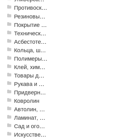
Противоскользящая защита для лестниц, профили, ленты
Резиновые и ПВХ дорожки
Покрытие из резиновой крошки
Техническая резина
Асбестотехнические и теплоизоляционные материалы
Кольца, шайбы, манжеты
Полимеры и пластики
Клей, химия, сопутствующие товары
Товары для дома
Рукава и шланги промышленные
Придверные решетки
Ковролин
Автолин, Транслин, Линолеум
Ламинат, Кварцвиниловая плитка SPC
Сад и огород
Искусственная трава