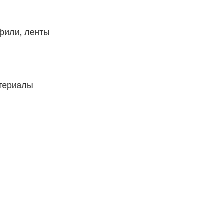
фили, ленты
атериалы