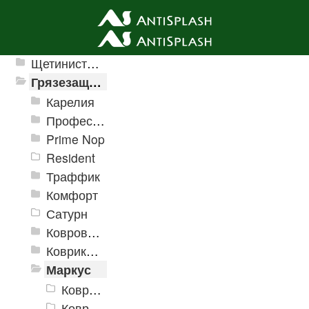
Ячеистые грязезащитные покрытия
Щетинистые покрытия
Грязезащитные, влаговпитывающие покрытия
Карелия
Профессиональные грязезащитные ковры AntiSplash Carpet
Prime Nop
Resident
Траффик
Комфорт
Сатурн
Ковровое покрытие "Цикада"
Коврики «Heavy» на резиновой подложке
Маркус
Коврики «Маркус» 400x600 мм
Коврики «Маркус» 450x750 мм