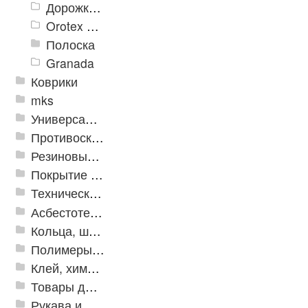
Дорожки «Фаворит»
Orotex GIN
Полоска
Granada
Коврики
mks
Универсальные модульные покрытия
Противоскользящая защита для лестниц, профили, ленты
Резиновые и ПВХ дорожки
Покрытие из резиновой крошки
Техническая резина
Асбестотехнические и теплоизоляционные материалы
Кольца, шайбы, манжеты
Полимеры и пластики
Клей, химия, сопутствующие товары
Товары для дома
Рукава и шланги промышленные