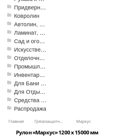
Придверные решетки
Ковролин
Автолин, Транслин, Линолеум
Ламинат, Кварцвиниловая плитка SPC
Сад и огород
Искусственная трава
Отделочные профили
Промышленный текстиль
Инвентарь для клининга
Для Бани и Сауны
Для Отдыха и Пикника
Средства от насекомых и садовых вредителей
Распродажа
Главная
Грязезащитные, влаговпитывающие покрытия
Маркус
Рулон «Маркус» 1200 х 15000 мм