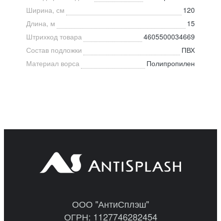
Ширина, см
120
Длина, м
15
Штрихкод товара
4605500034669
Состав подложки
ПВХ
Материал ворса
Полипропилен
ООО "АнтиСплэш"
ОГРН: 1127746282454