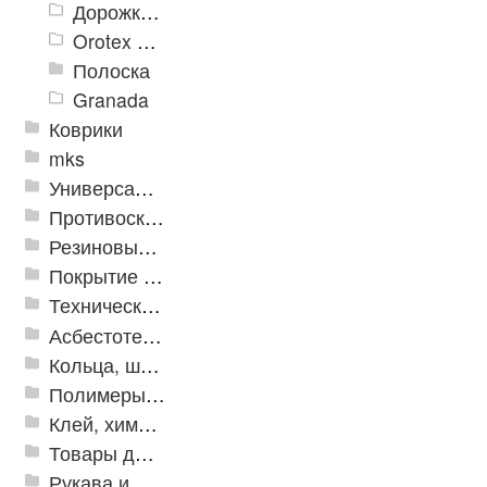
Дорожки «Фаворит»
Orotex GIN
Полоска
Granada
Коврики
mks
Универсальные модульные покрытия
Противоскользящая защита для лестниц, профили, ленты
Резиновые и ПВХ дорожки
Покрытие из резиновой крошки
Техническая резина
Асбестотехнические и теплоизоляционные материалы
Кольца, шайбы, манжеты
Полимеры и пластики
Клей, химия, сопутствующие товары
Товары для дома
Рукава и шланги промышленные