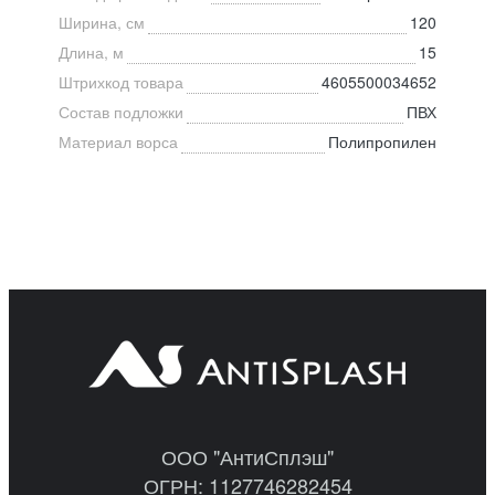
Ширина, см
120
Длина, м
15
Штрихкод товара
4605500034652
Состав подложки
ПВХ
Материал ворса
Полипропилен
ООО "АнтиСплэш"
ОГРН: 1127746282454