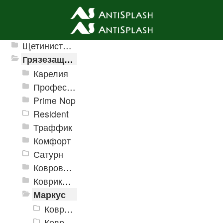
Ячеистые грязезащитные покрытия
Щетинистые покрытия
Грязезащитные, влаговпитывающие покрытия
Карелия
Профессиональные грязезащитные ковры AntiSplash Carpet
Prime Nop
Resident
Траффик
Комфорт
Сатурн
Ковровое покрытие "Цикада"
Коврики «Heavy» на резиновой подложке
Маркус
Коврики «Маркус» 400x600 мм
Коврики «Маркус» 450x750 мм