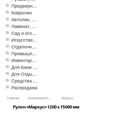
Придверные решетки
Ковролин
Автолин, Транслин, Линолеум
Ламинат, Кварцвиниловая плитка SPC
Сад и огород
Искусственная трава
Отделочные профили
Промышленный текстиль
Инвентарь для клининга
Для Бани и Сауны
Для Отдыха и Пикника
Средства от насекомых и садовых вредителей
Распродажа
Главная
Грязезащитные, влаговпитывающие покрытия
Маркус
Рулон «Маркус» 1200 х 15000 мм