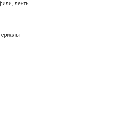
фили, ленты
атериалы