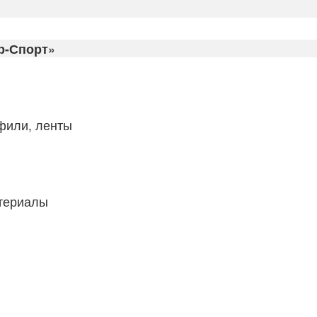
р-Спорт»
фили, ленты
атериалы