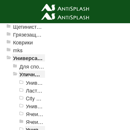
Ячеистые грязезащитные покрытия
Щетинистые покрытия
Грязезащитные, влаговпитывающие покрытия
Коврики
mks
Универсальные модульные покрытия
Для спортивных объектов
Уличные и грязезащитные покрытия
Универсальное модульное покрытие «Pol-Plast»
Ласточкин хвост
City Decking – напольное покрытие из натурального дуба
Универсальное пластиковое покрытие ERFOLG
Ячеистое модульное покрытие "Барьер"
Ячеистое модульное покрытие "Пласт-Анти"
Универсальное модульное покрытие "City"