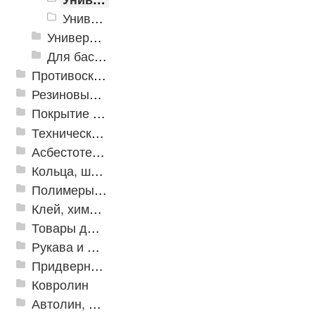
Универсальное пластиковое покрытие Vortex
Универсальное напольное покрытие
Для бассейнов и аквапарков
Противоскользящая защита для лестниц, профили, ленты
Резиновые и ПВХ дорожки
Покрытие из резиновой крошки
Техническая резина
Асбестотехнические и теплоизоляционные материалы
Кольца, шайбы, манжеты
Полимеры и пластики
Клей, химия, сопутствующие товары
Товары для дома
Рукава и шланги промышленные
Придверные решетки
Ковролин
Автолин, Транслин, Линолеум