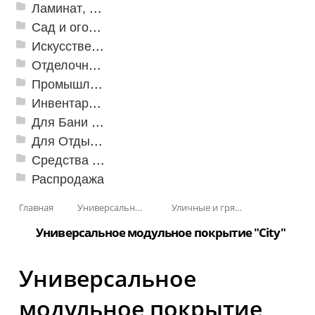
Ламинат, Кварцвиниловая плитка SPC
Сад и огород
Искусственная трава
Отделочные профили
Промышленный текстиль
Инвентарь для клининга
Для Бани и Сауны
Для Отдыха и Пикника
Средства от насекомых и садовых вредителей
Распродажа
Главная
Универсальные модульные покрытия
Уличные и грязезащитные покрытия
Универсальное модульное покрытие "City"
Универсальное
модульное покрытие