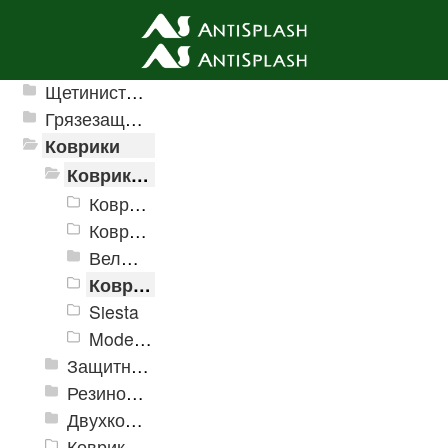
Ячеистые грязезащитные покрытия
Щетинистые покрытия
Грязезащитные, влаговпитывающие покрытия
Коврики
Коврики влаговпитывающие
Коврики влаговпитывающие Velur
Коврики влаговпитывающие "Hall"
Велюровые дорожки
Коврики Принтованные
Siesta
Modemo
Защитные коврики и лотки
Резиновые коврики
Двухкомпонентные коврики
Коврики на пенорезине