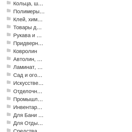
Кольца, шайбы, манжеты
Полимеры и пластики
Клей, химия, сопутствующие товары
Товары для дома
Рукава и шланги промышленные
Придверные решетки
Ковролин
Автолин, Транслин, Линолеум
Ламинат, Кварцвиниловая плитка SPC
Сад и огород
Искусственная трава
Отделочные профили
Промышленный текстиль
Инвентарь для клининга
Для Бани и Сауны
Для Отдыха и Пикника
Средства от насекомых и садовых вредителей