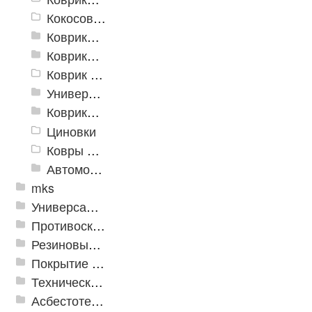
Кокосовые коврики
Коврики для ванн
Коврики и дорожки пористые (Лапша)
Коврик флокированный
Универсальные коврики
Коврики хлопковые
Циновки
Ковры для детской
Автомобильные коврики
mks
Универсальные модульные покрытия
Противоскользящая защита для лестниц, профили, ленты
Резиновые и ПВХ дорожки
Покрытие из резиновой крошки
Техническая резина
Асбестотехнические и теплоизоляционные материалы