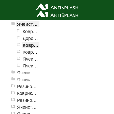
Ячеистые грязезащитные покрытия
Ячеистые грязезащитные покрытия «Домино»
Коврик резиновый с отверстиями «Домино»
Дорожка Домино
Коврик ячеистый "Домино тип 2"
Коврик "Домино полукруг"
Ячеистые коврики "Net"
Ячеистый корвик "Супер Домино"
Ячеистое модульное покрытие «Прима» (Антикаблук)
Ячеистые грязезащитные покрытия «Змейка» (Zig-Zag)
Резиновые коврики и дорожки «Restorant»
Коврики PinMat Волна
Резиновые коврики Шашки
Ячеистое модульное грязезащитное покрытие «Optima Duos»
Ячеистые коврик дорожка «Шашки»