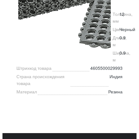
Толщина,
12
мм
Цвет
Черный
Длина,
0.9
м
Ширина,
0.9
м
Штрихкод товара
4605500029993
Страна происхождения
Индия
товара
Материал
Резина