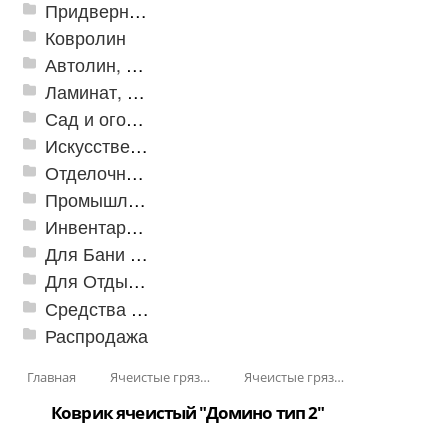
Придверные решетки
Ковролин
Автолин, Транслин, Линолеум
Ламинат, Кварцвиниловая плитка SPC
Сад и огород
Искусственная трава
Отделочные профили
Промышленный текстиль
Инвентарь для клининга
Для Бани и Сауны
Для Отдыха и Пикника
Средства от насекомых и садовых вредителей
Распродажа
Главная
Ячеистые грязезащитные покрытия
Ячеистые грязезащитные покрытия «Домино»
Коврик ячеистый "Домино тип 2"