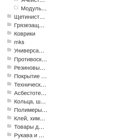
Модульное напольное покрытие "Грязезащитные Соты"
Щетинистые покрытия
Грязезащитные, влаговпитывающие покрытия
Коврики
mks
Универсальные модульные покрытия
Противоскользящая защита для лестниц, профили, ленты
Резиновые и ПВХ дорожки
Покрытие из резиновой крошки
Техническая резина
Асбестотехнические и теплоизоляционные материалы
Кольца, шайбы, манжеты
Полимеры и пластики
Клей, химия, сопутствующие товары
Товары для дома
Рукава и шланги промышленные