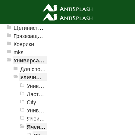
Ячеистые грязезащитные покрытия
Щетинистые покрытия
Грязезащитные, влаговпитывающие покрытия
Коврики
mks
Универсальные модульные покрытия
Для спортивных объектов
Уличные и грязезащитные покрытия
Универсальное модульное покрытие «Pol-Plast»
Ласточкин хвост
City Decking – напольное покрытие из натурального дуба
Универсальное пластиковое покрытие ERFOLG
Ячеистое модульное покрытие "Барьер"
Ячеистое модульное покрытие "Пласт-Анти"