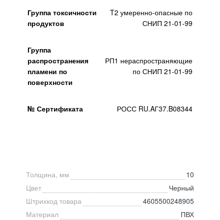
Группа токсичности
T2 умеренно-опасные по
продуктов
СНИП 21-01-99
Группа
распространения
РП1 нераспространяющие
пламени по
по СНИП 21-01-99
поверхности
№ Сертификата
РОСС RU.AГ37.B08344
Толщина, мм
10
Цвет
Черный
Штрихкод товара
4605500248905
Материал
ПВХ