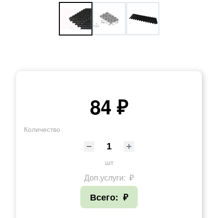
84 ₽
Количество
шт
Доп.услуги:
₽
Всего:
₽