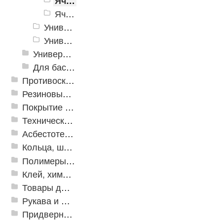
Ячеистое модульное покрытие "Пласт-Анти" 10мм
Ячеистое модульное покрытие "Пласт-Анти" 15мм
Универсальное модульное покрытие "City"
Универсальное пластиковое покрытие Vortex
Универсальное напольное покрытие
Для бассейнов и аквапарков
Противоскользящая защита для лестниц, профили, ленты
Резиновые и ПВХ дорожки
Покрытие из резиновой крошки
Техническая резина
Асбестотехнические и теплоизоляционные материалы
Кольца, шайбы, манжеты
Полимеры и пластики
Клей, химия, сопутствующие товары
Товары для дома
Рукава и шланги промышленные
Придверные решетки