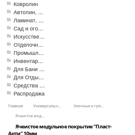
Ковролин
Автолин, Транслин, Линолеум
Ламинат, Кварцвиниловая плитка SPC
Сад и огород
Искусственная трава
Отделочные профили
Промышленный текстиль
Инвентарь для клининга
Для Бани и Сауны
Для Отдыха и Пикника
Средства от насекомых и садовых вредителей
Распродажа
Главная
Универсальные модульные покрытия
Уличные и грязезащитные покрытия
Ячеистое модульное покрытие "Пласт-Анти"
Ячеистое модульное покрытие "Пласт-
Анти" 10мм