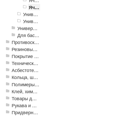
Ячеистое модульное покрытие "Пласт-Анти" 10мм
Ячеистое модульное покрытие "Пласт-Анти" 15мм
Универсальное модульное покрытие "City"
Универсальное пластиковое покрытие Vortex
Универсальное напольное покрытие
Для бассейнов и аквапарков
Противоскользящая защита для лестниц, профили, ленты
Резиновые и ПВХ дорожки
Покрытие из резиновой крошки
Техническая резина
Асбестотехнические и теплоизоляционные материалы
Кольца, шайбы, манжеты
Полимеры и пластики
Клей, химия, сопутствующие товары
Товары для дома
Рукава и шланги промышленные
Придверные решетки