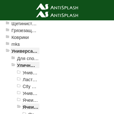
Ячеистые грязезащитные покрытия
Щетинистые покрытия
Грязезащитные, влаговпитывающие покрытия
Коврики
mks
Универсальные модульные покрытия
Для спортивных объектов
Уличные и грязезащитные покрытия
Универсальное модульное покрытие «Pol-Plast»
Ласточкин хвост
City Decking – напольное покрытие из натурального дуба
Универсальное пластиковое покрытие ERFOLG
Ячеистое модульное покрытие "Барьер"
Ячеистое модульное покрытие "Пласт-Анти"