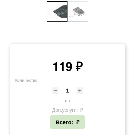
119 ₽
Количество
шт
Доп.услуги:
₽
Всего:
₽