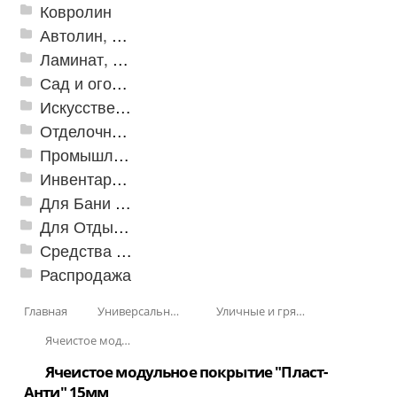
Ковролин
Автолин, Транслин, Линолеум
Ламинат, Кварцвиниловая плитка SPC
Сад и огород
Искусственная трава
Отделочные профили
Промышленный текстиль
Инвентарь для клининга
Для Бани и Сауны
Для Отдыха и Пикника
Средства от насекомых и садовых вредителей
Распродажа
Главная
Универсальные модульные покрытия
Уличные и грязезащитные покрытия
Ячеистое модульное покрытие "Пласт-Анти"
Ячеистое модульное покрытие "Пласт-
Анти" 15мм