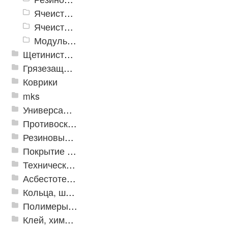
Ячеистое модульное грязезащитное покрытие «Optima Duos»
Ячеистые коврик дорожка «Шашки»
Модульное напольное покрытие "Грязезащитные Соты"
Щетинистые покрытия
Грязезащитные, влаговпитывающие покрытия
Коврики
mks
Универсальные модульные покрытия
Противоскользящая защита для лестниц, профили, ленты
Резиновые и ПВХ дорожки
Покрытие из резиновой крошки
Техническая резина
Асбестотехнические и теплоизоляционные материалы
Кольца, шайбы, манжеты
Полимеры и пластики
Клей, химия, сопутствующие товары