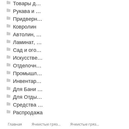
Товары для дома
Рукава и шланги промышленные
Придверные решетки
Ковролин
Автолин, Транслин, Линолеум
Ламинат, Кварцвиниловая плитка SPC
Сад и огород
Искусственная трава
Отделочные профили
Промышленный текстиль
Инвентарь для клининга
Для Бани и Сауны
Для Отдыха и Пикника
Средства от насекомых и садовых вредителей
Распродажа
Главная
Ячеистые грязезащитные покрытия
Ячеистые грязезащитные покрытия «Змейка» (Zig-Zag)