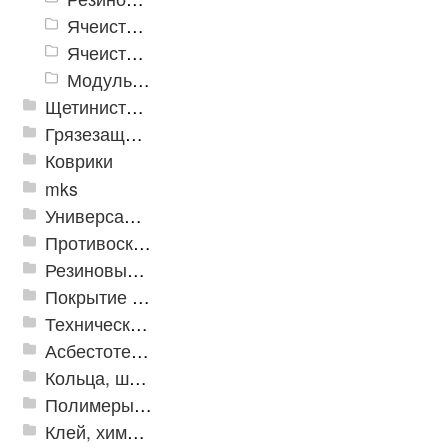
Ячеистое модульное грязезащитное покрытие «Optima Duos»
Ячеистые коврик дорожка «Шашки»
Модульное напольное покрытие "Грязезащитные Соты"
Щетинистые покрытия
Грязезащитные, влаговпитывающие покрытия
Коврики
mks
Универсальные модульные покрытия
Противоскользящая защита для лестниц, профили, ленты
Резиновые и ПВХ дорожки
Покрытие из резиновой крошки
Техническая резина
Асбестотехнические и теплоизоляционные материалы
Кольца, шайбы, манжеты
Полимеры и пластики
Клей, химия, сопутствующие товары