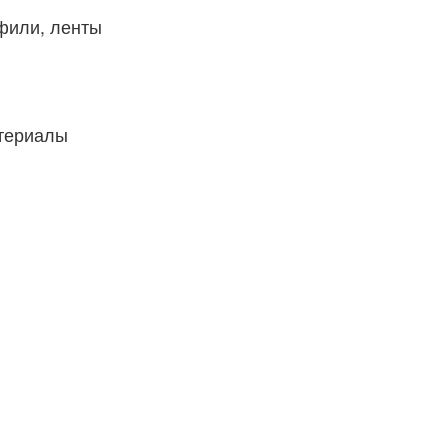
фили, ленты
атериалы