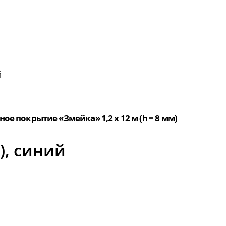
й
ое покрытие «Змейка» 1,2 х 12 м (h = 8 мм)
), синий