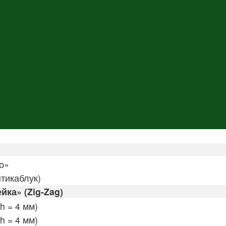
о»
тикаблук)
ка» (Zig-Zag)
h = 4 мм)
h = 4 мм)