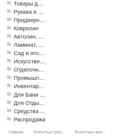
Товары для дома
Рукава и шланги промышленные
Придверные решетки
Ковролин
Автолин, Транслин, Линолеум
Ламинат, Кварцвиниловая плитка SPC
Сад и огород
Искусственная трава
Отделочные профили
Промышленный текстиль
Инвентарь для клининга
Для Бани и Сауны
Для Отдыха и Пикника
Средства от насекомых и садовых вредителей
Распродажа
Главная
Ячеистые грязезащитные покрытия
Ячеистые грязезащитные покрытия «Змейка» (Zig-Zag)