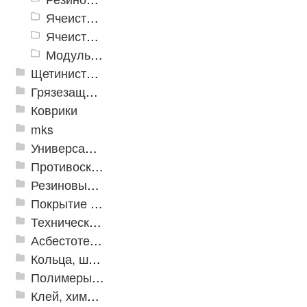
Ячеистое модульное грязезащитное покрытие «Optima Duos»
Ячеистые коврик дорожка «Шашки»
Модульное напольное покрытие "Грязезащитные Соты"
Щетинистые покрытия
Грязезащитные, влаговпитывающие покрытия
Коврики
mks
Универсальные модульные покрытия
Противоскользящая защита для лестниц, профили, ленты
Резиновые и ПВХ дорожки
Покрытие из резиновой крошки
Техническая резина
Асбестотехнические и теплоизоляционные материалы
Кольца, шайбы, манжеты
Полимеры и пластики
Клей, химия, сопутствующие товары