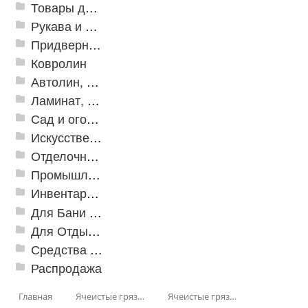
Товары для дома
Рукава и шланги промышленные
Придверные решетки
Ковролин
Автолин, Транслин, Линолеум
Ламинат, Кварцвиниловая плитка SPC
Сад и огород
Искусственная трава
Отделочные профили
Промышленный текстиль
Инвентарь для клининга
Для Бани и Сауны
Для Отдыха и Пикника
Средства от насекомых и садовых вредителей
Распродажа
Главная
Ячеистые грязезащитные покрытия
Ячеистые грязезащитные покрытия «Змейка» (Zig-Zag)