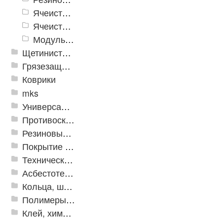
Ячеистое модульное грязезащитное покрытие «Optima Duos»
Ячеистые коврик дорожка «Шашки»
Модульное напольное покрытие "Грязезащитные Соты"
Щетинистые покрытия
Грязезащитные, влаговпитывающие покрытия
Коврики
mks
Универсальные модульные покрытия
Противоскользящая защита для лестниц, профили, ленты
Резиновые и ПВХ дорожки
Покрытие из резиновой крошки
Техническая резина
Асбестотехнические и теплоизоляционные материалы
Кольца, шайбы, манжеты
Полимеры и пластики
Клей, химия, сопутствующие товары