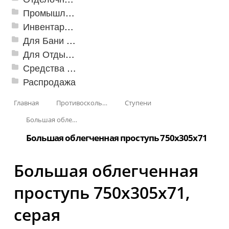
Промышленный текстиль
Инвентарь для клининга
Для Бани и Сауны
Для Отдыха и Пикника
Средства от насекомых и садовых вредителей
Распродажа
Главная
Противоскользящая защита для лестниц, профили, ленты
Ступени
Большая облегченная проступь
Большая облегченная проступь 750x305x71
Большая облегченная
проступь 750x305x71,
серая