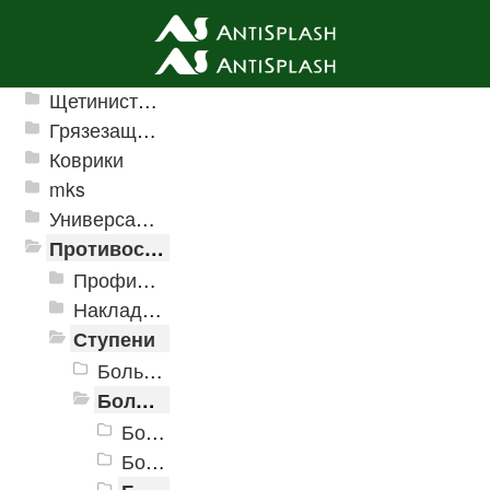
Ячеистые грязезащитные покрытия
Щетинистые покрытия
Грязезащитные, влаговпитывающие покрытия
Коврики
mks
Универсальные модульные покрытия
Противоскользящая защита для лестниц, профили, ленты
Профили алюминиевые с резиновой вставкой
Накладки противоскользящие резиновые
Ступени
Большая проступь (Классика)
Большая облегченная проступь
Большая облегченная проступь 1000x305x71
Большая облегченная проступь 1420x300x25