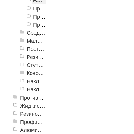
Большая облегченная проступь 750x305x71
Проступь "Светофор"
Проступь большая (облегченная) 1200х300х30 полоска
Проступь большая облегченная 1200х317х31 монетка
Средняя проступь
Малая облегченная проступь
Противоскользящая накладка на ступень "Ледокол"
Резиновая накладная проступь «Домино»
Ступеньки ажурные
Ковровые коврики на ступеньки
Накладка на ступень «Барьер 16» 300x900x16 мм. ±5%
Накладка на ступень «Пласт-Анти 15» 300x900x16 мм. ±5%
Противоскользящие ленты
Жидкие противоскользящие средства
Резиновый профиль с алюминиевой вставкой «NoSlip»
Профили закладные
Алюминиевый профиль для ленты