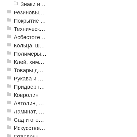
Знаки из полистирола для разметки пола
Резиновые и ПВХ дорожки
Покрытие из резиновой крошки
Техническая резина
Асбестотехнические и теплоизоляционные материалы
Кольца, шайбы, манжеты
Полимеры и пластики
Клей, химия, сопутствующие товары
Товары для дома
Рукава и шланги промышленные
Придверные решетки
Ковролин
Автолин, Транслин, Линолеум
Ламинат, Кварцвиниловая плитка SPC
Сад и огород
Искусственная трава
Отделочные профили